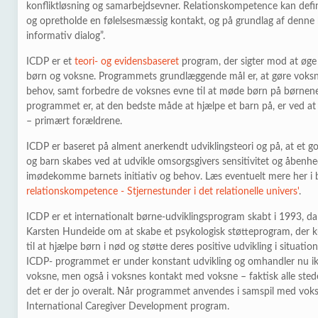
konfliktløsning og samarbejdsevner. Relationskompetence kan defin
og opretholde en følelsesmæssig kontakt, og på grundlag af denne
informativ dialog”.
ICDP er et
teori- og evidensbaseret
program, der sigter mod at øge 
børn og voksne. Programmets grundlæggende mål er, at gøre voksn
behov, samt forbedre de voksnes evne til at møde børn på børnen
programmet er, at den bedste måde at hjælpe et barn på, er ved a
– primært forældrene.
ICDP er baseret på alment anerkendt udviklingsteori og på, at et 
og barn skabes ved at udvikle omsorgsgivers sensitivitet og åbenhed
imødekomme barnets initiativ og behov. Læs eventuelt mere her i b
relationskompetence - Stjernestunder i det relationelle univers'
.
ICDP er et internationalt børne-udviklingsprogram skabt i 1993, 
Karsten Hundeide om at skabe et psykologisk støtteprogram, der
til at hjælpe børn i nød og støtte deres positive udvikling i situatio
ICDP- programmet er under konstant udvikling og omhandler nu i
voksne, men også i voksnes kontakt med voksne – faktisk alle steder
det er der jo overalt. Når programmet anvendes i samspil med vo
International Caregiver Development program.