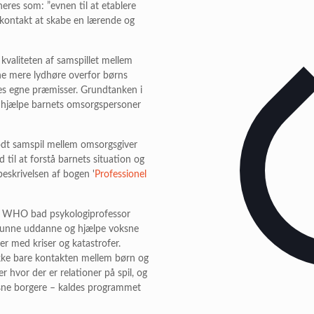
eres som: ”evnen til at etablere
 kontakt at skabe en lærende og
kvaliteten af samspillet mellem
e mere lydhøre overfor børns
es egne præmisser. Grundtanken i
t hjælpe barnets omsorgspersoner
godt samspil mellem omsorgsgiver
 til at forstå barnets situation og
eskrivelsen af bogen '
Professionel
da WHO bad psykologiprofessor
 kunne uddanne og hjælpe voksne
ner med kriser og katastrofer.
kke bare kontakten mellem børn og
 hvor der er relationer på spil, og
ksne borgere – kaldes programmet