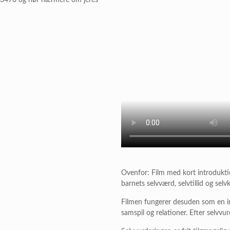
3 3476 og hør nærmere om jeres
Ovenfor: Film med kort introdukti
barnets selvværd, selvtillid og selv
Filmen fungerer desuden som en i
samspil og relationer. Efter selv