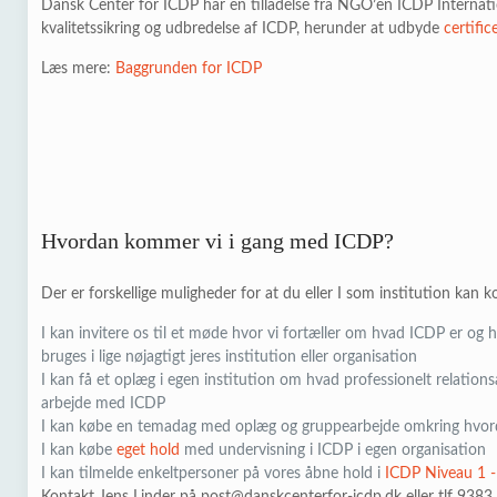
Dansk Center for ICDP har en tilladelse fra NGO’en ICDP Internatio
kvalitetssikring og udbredelse af ICDP, herunder at udbyde
certifi
Læs mere:
Baggrunden for ICDP
Hvordan kommer vi i gang med ICDP?
Der er forskellige muligheder for at du eller I som institution kan
I kan invitere os til et møde hvor vi fortæller om hvad ICDP er og
bruges i lige nøjagtigt jeres institution eller organisation
I kan få et oplæg i egen institution om hvad professionelt relation
arbejde med ICDP
I kan købe en temadag med oplæg og gruppearbejde omkring hvor
I kan købe
eget hold
med undervisning i ICDP i egen organisation
I kan tilmelde enkeltpersoner på vores åbne hold i
ICDP Niveau 1 -