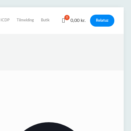
0
0,00 kr.
r ICDP
Tilmelding
Butik
Relatuz