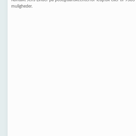
Kontakt Jens Linder på post@danskcenterfor-icdp.dk eller tlf 938
muligheder.