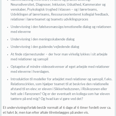
Neurodiversitet, Diagnoser, Inklusion, Udsathed, Kammerater og
venskaber, Psykologisk tryghed i klassen – og i lærerteams,
Udviklingen af lærerteams, Ressourceorienteret kollegial feedback,
relationer i lærerteamet og teamets udviklingsproces
Undervisning i den følelsesmæssige/emotionelle dialog og relationen
med eleverne
Undervisning i den meningsskabende dialog
Undervisning i den guidende/vejledende dialog
At finde stjernestunder – der hvor man virkelig lykkes i sit arbejde
med relationer og samspil
Optagelse af mindre videosekvenser af eget arbejde med relationer
med eleverne i hverdagen.
Introduktion til modeller for arbejdet med relationer og samspil, f.eks.
Relationscirklen, som hjælper teamet til at beskrive den relationelle
afstand til en elev; er eleven i Sikkerhedszonen, i Risikozonen eller
helt ude i Farezonen? Og er der eventuelt en kollega som har eleven
tættere på end mig? Og hvad kan vi gøre ved det?
Et undervisningsforløb består normalt af 6 dage af 6 timer fordelt over ca.
et halvt år, men kan efter aftale tilrettelægges på anden vis.