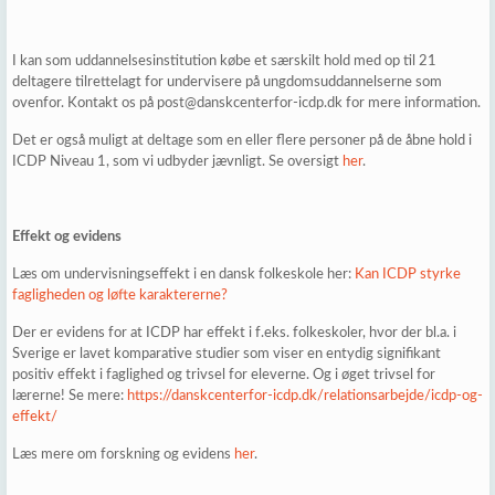
I kan som uddannelsesinstitution købe et særskilt hold med op til 21
deltagere tilrettelagt for undervisere på ungdomsuddannelserne som
ovenfor. Kontakt os på post@danskcenterfor-icdp.dk for mere information.
Det er også muligt at deltage som en eller flere personer på de åbne hold i
ICDP Niveau 1, som vi udbyder jævnligt. Se oversigt
her
.
Effekt og evidens
Læs om undervisningseffekt i en dansk folkeskole her:
Kan ICDP styrke
fagligheden og løfte karaktererne?
Der er evidens for at ICDP har effekt i f.eks. folkeskoler, hvor der bl.a. i
Sverige er lavet komparative studier som viser en entydig signifikant
positiv effekt i faglighed og trivsel for eleverne. Og i øget trivsel for
lærerne! Se mere:
https://danskcenterfor-icdp.dk/relationsarbejde/icdp-og-
effekt/
Læs mere om forskning og evidens
her
.